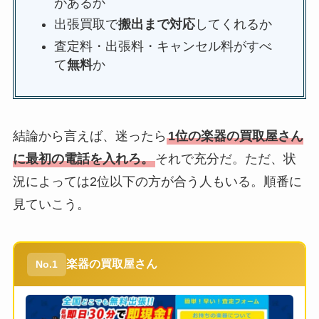
があるか
出張買取で
搬出まで対応
してくれるか
査定料・出張料・キャンセル料がすべ
て
無料
か
結論から言えば、迷ったら
1位の楽器の買取屋さん
に最初の電話を入れろ。
それで充分だ。ただ、状
況によっては2位以下の方が合う人もいる。順番に
見ていこう。
楽器の買取屋さん
No.1