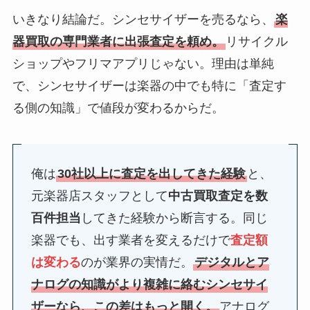
いきなり結論だ。シンセサイザーを売るなら、
楽
器買取の専門業者に出張査定を頼め。
リサイクル
ショップやフリマアプリじゃない。理由は単純
で、シンセサイザーは楽器の中でも特に「査定す
る側の知識」で値段が変わるからだ。
俺は
30社以上に査定を出してきた経験
と、
元楽器店スタッフとして
中古買取査定を数
百件担当
してきた経験から断言する。同じ
楽器でも、出す業者を変えるだけで
査定額
は変わる
のが業界の実情だ。
デジタルとア
ナログの知識がより複雑に絡むシンセサイ
ザーなら、この差はもっと開く。
アナログ