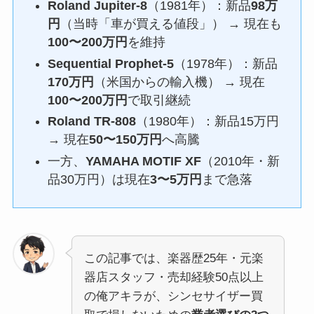
Roland Jupiter-8
（1981年）：新品
98万
円
（当時「車が買える値段」） → 現在も
100〜200万円
を維持
Sequential Prophet-5
（1978年）：新品
170万円
（米国からの輸入機） → 現在
100〜200万円
で取引継続
Roland TR-808
（1980年）：新品15万円
→ 現在
50〜150万円
へ高騰
一方、
YAMAHA MOTIF XF
（2010年・新
品30万円）は現在
3〜5万円
まで急落
この記事では、楽器歴25年・元楽
器店スタッフ・売却経験50点以上
の俺アキラが、シンセサイザー買