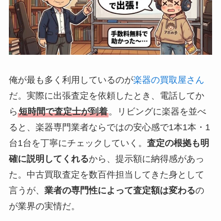
俺が最も多く利用しているのが
楽器の買取屋さん
だ。実際に出張査定を依頼したとき、電話してか
ら
短時間で査定士が到着
。リビングに楽器を並べ
ると、楽器専門業者ならではの安心感で1本1本・1
台1台を丁寧にチェックしていく。
査定の根拠も明
確に説明してくれる
から、提示額に納得感があっ
た。中古買取査定を数百件担当してきた身として
言うが、
業者の専門性によって査定額は変わる
の
が業界の実情だ。