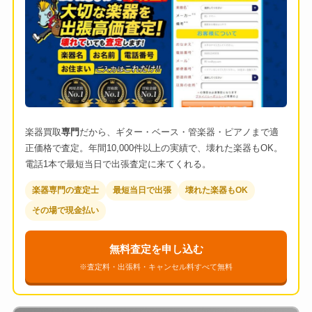
楽器買取
専門
だから、ギター・ベース・管楽器・ピアノまで適
正価格で査定。年間10,000件以上の実績で、壊れた楽器もOK。
電話1本で最短当日で出張査定に来てくれる。
楽器専門の査定士
最短当日で出張
壊れた楽器もOK
その場で現金払い
無料査定を申し込む
※査定料・出張料・キャンセル料すべて無料