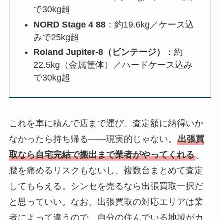
で30kg超
NORD Stage 4 88
：約19.6kg／ケース込
みで25kg超
Roland Jupiter-8（ビンテージ）
：約
22.5kg（金属筐体）／ハードケース込み
で30kg超
これを車に積んで店まで運び、査定額に納得いか
なかったら持ち帰る――現実的じゃない。
出張買
取なら自宅完結で搬出まで業者がやってくれる
。
腰を痛めるリスクもないし、複数台まとめて査定
してもらえる。シンセを売るなら出張買取一択だ
と思っていい。なお、出張買取の対応エリアは業
者によって違うので、自分の住んでいる地域がカ