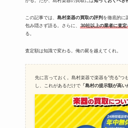
かる。だが、島村楽器の買取には
知っておくべき
この記事では、
島村楽器の買取の評判
を徹底的に
包み隠さず語る。さらに、
30社以上の業者に査
る。
査定額は知識で変わる。俺の屍を越えてくれ。
先に言っておく。島村楽器で楽器を”売る”つ
し、これがあるだけで
「島村の提示額が高い