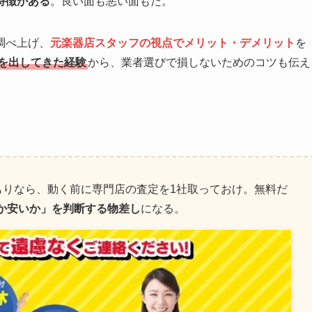
特徴がある
。良い面も悪い面もだ。
調べ上げ、
元楽器店スタッフの視点でメリット・デメリット
を
定を出してきた経験
から、業者選びで損しないためのコツも伝え
もりなら、動く前に専門店の査定を1社取っておけ。無料だ
か安いか」を判断する物差し
になる。