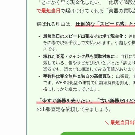
「とにかく早く現金化したい」「他店で値段
で最短当日
で駆けつけてくれる「楽器の買取
選ばれる理由は、
圧倒的な「スピード感」と
最短当日のスピード出張＆その場で現金化：
連
その場で現金手渡しで支払われます。引越しや
スです。
壊れた楽器・ジャンク品も買取対象に：
自社に
落している、傷やサビがひどいといった「訳あ
楽器でも、諦めずに相談してみる価値がありま
手数料は完全無料＆独自の高価買取：
出張費、
です。WEB特化型の運営で店舗維持費を抑え、
格にしっかり還元しています。
「今すぐ楽器を売りたい」「古い楽器だけど
の出張査定を依頼してみましょう。
＼ 最短当日