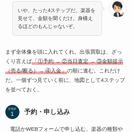
いや、たった4ステップだ。楽器を
見せて、金額を聞くだけ。身構え
るほどのもんじゃないぞ。
まず全体像を頭に入れてくれ。出張買取は、ざっ
くり言えば
「①予約 → ②当日査定 → ③金額提示
（売る/断る）→ ④入金」
の順に進む。これだけ
だ。一個ずつ見ていく前に、地図として4ステップ
を並べておく。
STEP
予約・申し込み
電話かWEBフォームで申し込む。楽器の種類や