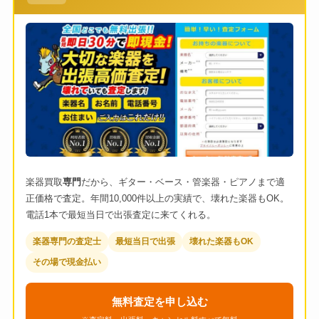
楽器買取
専門
だから、ギター・ベース・管楽器・ピアノまで適
正価格で査定。年間10,000件以上の実績で、壊れた楽器もOK。
電話1本で最短当日で出張査定に来てくれる。
楽器専門の査定士
最短当日で出張
壊れた楽器もOK
その場で現金払い
無料査定を申し込む